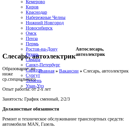
Кемерово
Киров
Краснодар
Набережные Челны
Нижний Новгород
Новосибирск
Омск
Пенза
Пермь
Ростов-на-Дону
Автослесарь,
Рязань
автоэлектрик
Слесарь, автоэлектрик
Самара
Санкт-Петербург
Образование: не
Саратов
Главная
»
Вакансии
»
Слесарь, автоэлектрик
ниже
Сургут
ср.специального
Тюмень
Улан-Удэ
Опыт работы: от 2-х лет
Занятость: График сменный, 2/2/3
Должностные обязанности
Ремонт и техническое обслуживание транспортных средств:
автомобили МАN, Газель.