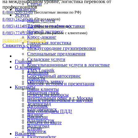
на международном уровне, логистика перевозок от
Статьи
профессионалов
Вакансии
8 (800) 350-33-69
(Бесплатные звонки по РФ)
Услуги
8 (903) 242-60-39
(Отдел кадров)
Наши услуги
Тарифы и график доставки
8 (985) 411-09-15
(Начальник колонны)
Ночной экспресс
8 (985) 774-15-98
(Отдел по работе с клиентами)
Кросс-докинг
request@logistik.ru
Городская логистика
Свяжитесь с нами
Междугородние грузоперевозки
Специальные предложения
Складские услуги
Главная
Консультационные услуги в логистике
О компании
TMS Logistik
Компания
Собственный автосервис
Новости
Оформить заявку
Миссия, история и презентация
Контакты
Наши клиенты
Обратная связь
Ответы на вопросы
Центральный офис в г. Москва
Поиск перевозчиков и закупки
Зеленоград
Автопарк
Благовещенск
Мы соблюдаем ПДД!
Видное
Вакансии
Владивосток
Оплата по карте
Волгоград
Статьи
Воронеж
Вакансии
Екатеринбург