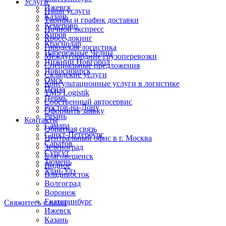
Услуги
Ижевск
Наши услуги
Казань
Тарифы и график доставки
Кемерово
Ночной экспресс
Киров
Кросс-докинг
Краснодар
Городская логистика
Набережные Челны
Междугородние грузоперевозки
Нижний Новгород
Специальные предложения
Новосибирск
Складские услуги
Омск
Консультационные услуги в логистике
Пенза
TMS Logistik
Пермь
Собственный автосервис
Ростов-на-Дону
Оформить заявку
Рязань
Контакты
Самара
Обратная связь
Санкт-Петербург
Центральный офис в г. Москва
Саратов
Зеленоград
Сургут
Благовещенск
Тюмень
Видное
Улан-Удэ
Владивосток
Волгоград
Воронеж
Екатеринбург
Свяжитесь с нами
Ижевск
Казань